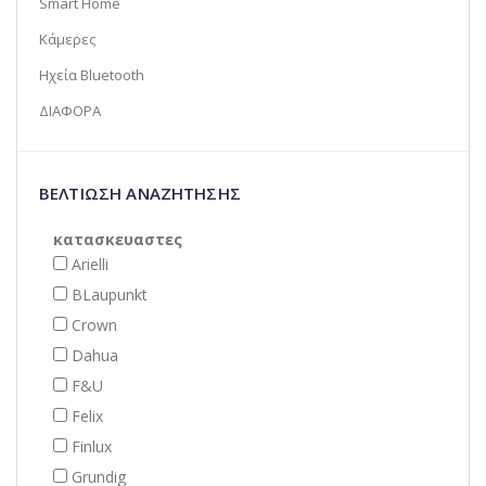
Smart Home
Κάμερες
Ηχεία Bluetooth
ΔΙΑΦΟΡΑ
ΒΕΛΤΊΩΣΗ ΑΝΑΖΉΤΗΣΗΣ
κατασκευαστες
Arielli
BLaupunkt
Crown
Dahua
F&U
Felix
Finlux
Grundig