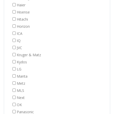
Haier
Hisense
Hitachi
Horizon
ICA
IQ
JVC
Kruger & Matz
Kydos
LG
Manta
Metz
MLS
Next
OK
Panasonic