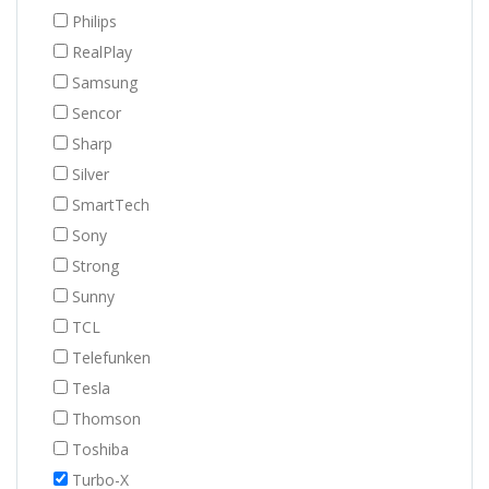
Philips
RealPlay
Samsung
Sencor
Sharp
Silver
SmartTech
Sony
Strong
Sunny
TCL
Telefunken
Tesla
Thomson
Toshiba
Turbo-X