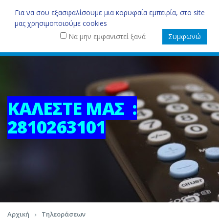
0
Για να σου εξασφαλίσουμε μια κορυφαία εμπειρία, στο site
μας χρησιμοποιούμε cookies
Να μην εμφανιστεί ξανά
Συμφωνώ
ΚΑΛΈΣΤΕ ΜΑΣ :
2810263101
Αρχική
Τηλεοράσεων