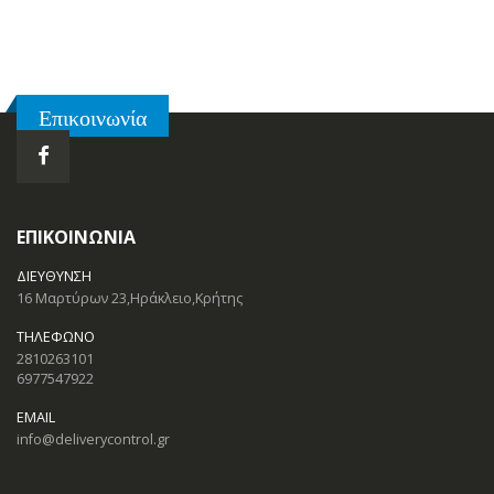
Επικοινωνία
ΕΠΙΚΟΙΝΩΝΊΑ
ΔΙΕΎΘΥΝΣΗ
16 Μαρτύρων 23,Ηράκλειο,Κρήτης
ΤΗΛΈΦΩΝΟ
2810263101
6977547922
EMAIL
info@deliverycontrol.gr